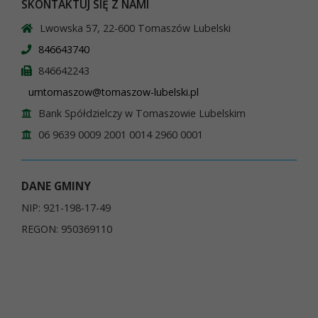
SKONTAKTUJ SIĘ Z NAMI
Lwowska 57, 22-600 Tomaszów Lubelski
846643740
846642243
umtomaszow@tomaszow-lubelski.pl
Bank Spółdzielczy w Tomaszowie Lubelskim
06 9639 0009 2001 0014 2960 0001
DANE GMINY
NIP: 921-198-17-49
REGON: 950369110