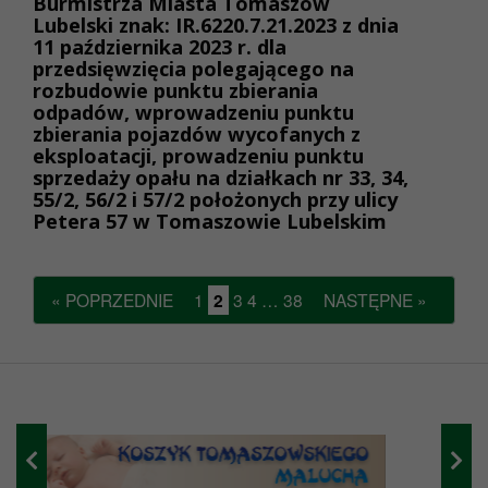
Burmistrza Miasta Tomaszów
Lubelski znak: IR.6220.7.21.2023 z dnia
11 października 2023 r. dla
przedsięwzięcia polegającego na
rozbudowie punktu zbierania
odpadów, wprowadzeniu punktu
zbierania pojazdów wycofanych z
eksploatacji, prowadzeniu punktu
sprzedaży opału na działkach nr 33, 34,
55/2, 56/2 i 57/2 położonych przy ulicy
Petera 57 w Tomaszowie Lubelskim
« POPRZEDNIE
1
2
3
4
…
38
NASTĘPNE »