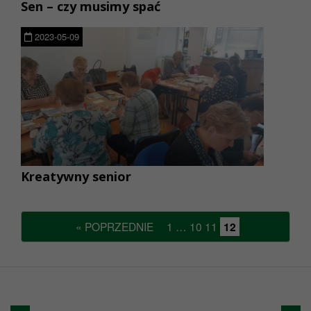
Sen – czy musimy spać
2023-05-09
Kreatywny senior
« POPRZEDNIE
1
…
10
11
12